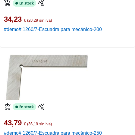
add_shopping_cart
query_stats
● En stock
34,23
€ (28,29 sin iva)
#demo# 1260/7-Escuadra para mecánico-200
add_shopping_cart
query_stats
● En stock
43,79
€ (36,19 sin iva)
#demo# 1260/7-Escuadra para mecánico-250