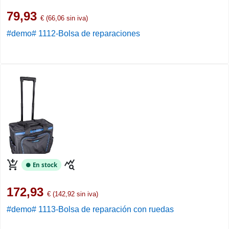
79,93
€ (66,06 sin iva)
#demo# 1112-Bolsa de reparaciones
add_shopping_cart
query_stats
● En stock
172,93
€ (142,92 sin iva)
#demo# 1113-Bolsa de reparación con ruedas