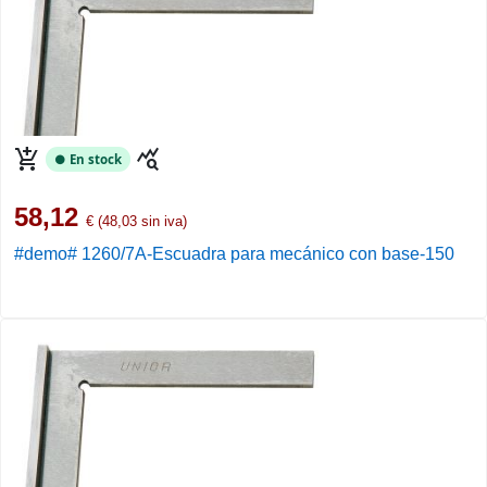
add_shopping_cart
query_stats
● En stock
58,12
€ (48,03 sin iva)
#demo# 1260/7A-Escuadra para mecánico con base-150