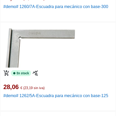
#demo# 1260/7A-Escuadra para mecánico con base-300
add_shopping_cart
query_stats
● En stock
28,06
€ (23,19 sin iva)
#demo# 1262/5A-Escuadra para mecánico con base-125