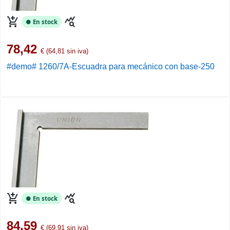
add_shopping_cart
query_stats
● En stock
78,42
€ (64,81 sin iva)
#demo# 1260/7A-Escuadra para mecánico con base-250
add_shopping_cart
query_stats
● En stock
84,59
€ (69,91 sin iva)