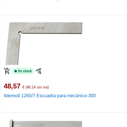
add_shopping_cart
query_stats
● En stock
48,57
€ (40,14 sin iva)
#demo# 1260/7-Escuadra para mecánico-300