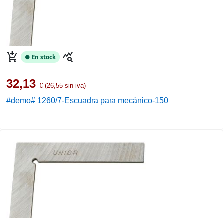
add_shopping_cart
query_stats
● En stock
32,13
€ (26,55 sin iva)
#demo# 1260/7-Escuadra para mecánico-150