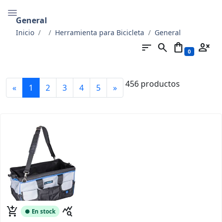
General
Inicio
Herramienta para Bicicleta
General
sort
search
shopping_bag
person_cancel
0
456 productos
«
1
2
3
4
5
»
add_shopping_cart
query_stats
● En stock