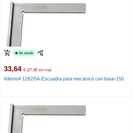
add_shopping_cart
query_stats
● En stock
33,64
€ (27,80 sin iva)
#demo# 1262/5A-Escuadra para mecánico con base-150