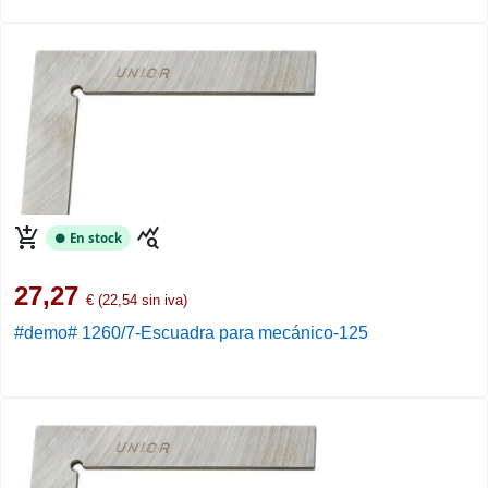
add_shopping_cart
query_stats
● En stock
27,27
€ (22,54 sin iva)
#demo# 1260/7-Escuadra para mecánico-125