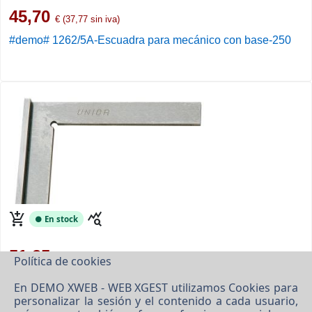
45,70
€ (37,77 sin iva)
#demo# 1262/5A-Escuadra para mecánico con base-250
add_shopping_cart
query_stats
● En stock
51,35
Política de cookies
€ (42,44 sin iva)
#demo# 1262/5A-Escuadra para mecánico con base-300
En DEMO XWEB - WEB XGEST utilizamos Cookies para
personalizar la sesión y el contenido a cada usuario,