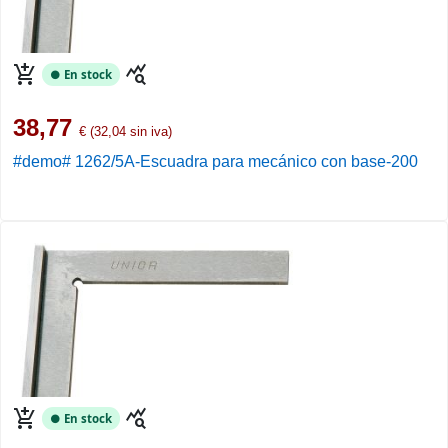
add_shopping_cart
query_stats
● En stock
38,77
€ (32,04 sin iva)
#demo# 1262/5A-Escuadra para mecánico con base-200
add_shopping_cart
query_stats
● En stock