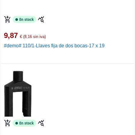
add_shopping_cart
query_stats
● En stock
9,87
€ (8,16 sin iva)
#demo# 110/1-Llaves fija de dos bocas-17 x 19
add_shopping_cart
query_stats
● En stock