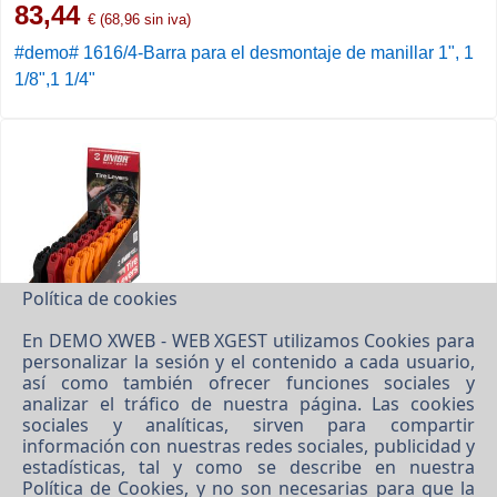
83,44
€ (68,96 sin iva)
#demo# 1616/4-Barra para el desmontaje de manillar 1", 1
1/8",1 1/4"
Política de cookies
add_shopping_cart
query_stats
En DEMO XWEB - WEB XGEST utilizamos Cookies para
● En stock
personalizar la sesión y el contenido a cada usuario,
así como también ofrecer funciones sociales y
108,08
analizar el tráfico de nuestra página. Las cookies
€ (89,32 sin iva)
sociales y analíticas, sirven para compartir
#demo# 1657ST-US-Juego de palancas para descontar
información con nuestras redes sociales, publicidad y
neumáticos en una caja, 27 pares
estadísticas, tal y como se describe en nuestra
Política de Cookies
, y no son necesarias para que la