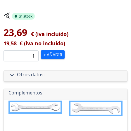
query_stats
● En stock
23,69
€ (iva incluido)
19,58
€ (iva no incluido)
AÑADIR
add_shopping_cart
expand_more
Otros datos:
Complementos: