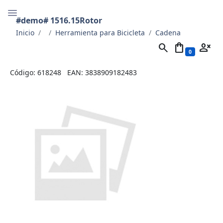
#demo# 1516.15Rotor
Inicio
Herramienta para Bicicleta
Cadena
search
shopping_bag
person_cancel
0
Código: 618248
EAN: 3838909182483