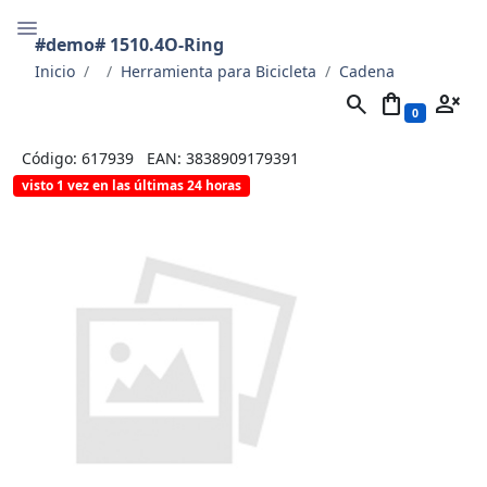
#demo# 1510.4O-Ring
Inicio
Herramienta para Bicicleta
Cadena
search
shopping_bag
person_cancel
0
Código: 617939
EAN: 3838909179391
visto 1 vez en las últimas 24 horas