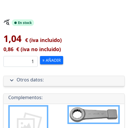
query_stats
● En stock
1,04
€ (iva incluido)
0,86
€ (iva no incluido)
AÑADIR
add_shopping_cart
expand_more
Otros datos:
Complementos: