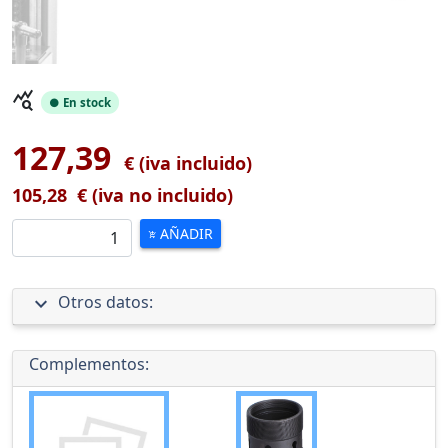
query_stats
● En stock
127,39
€ (iva incluido)
105,28
€ (iva no incluido)
AÑADIR
add_shopping_cart
expand_more
Otros datos:
Complementos: