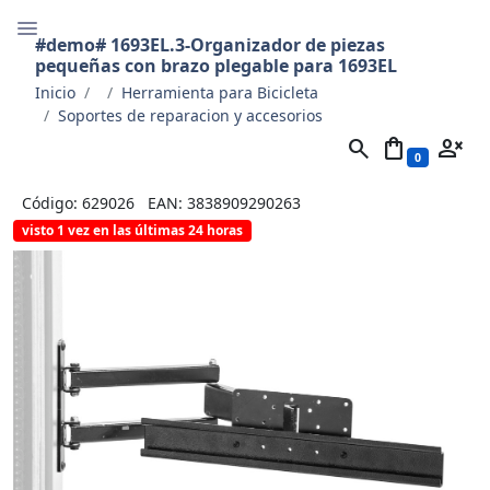
#demo# 1693EL.3-Organizador de piezas
pequeñas con brazo plegable para 1693EL
Inicio
Herramienta para Bicicleta
Soportes de reparacion y accesorios
search
shopping_bag
person_cancel
0
Código: 629026
EAN: 3838909290263
visto 1 vez en las últimas 24 horas