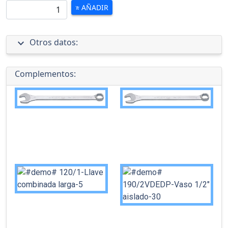
AÑADIR
add_shopping_cart
expand_more
Otros datos:
Complementos: