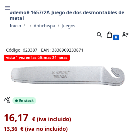
#demo# 1657/2A-Juego de dos desmontables de
metal
Inicio
Antichispa
Juegos
search
shopping_bag
person_cancel
0
Código: 623387
EAN: 3838909233871
visto 1 vez en las últimas 24 horas
query_stats
● En stock
16,17
€ (iva incluido)
13,36
€ (iva no incluido)