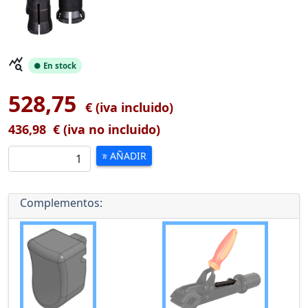
query_stats
● En stock
528,75
€ (iva incluido)
436,98
€ (iva no incluido)
AÑADIR
add_shopping_cart
Complementos: