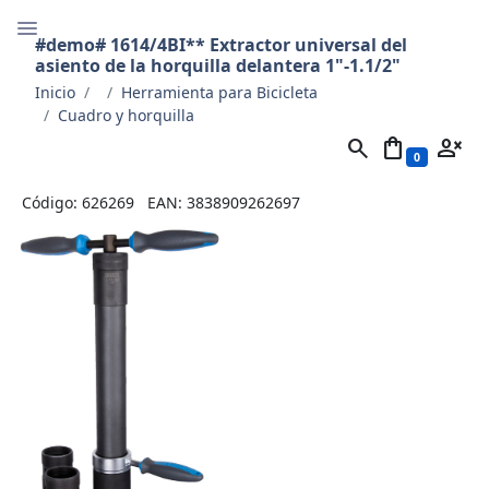
#demo# 1614/4BI** Extractor universal del
asiento de la horquilla delantera 1"-1.1/2"
Inicio
Herramienta para Bicicleta
Cuadro y horquilla
search
shopping_bag
person_cancel
0
Código: 626269
EAN: 3838909262697