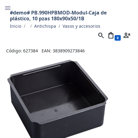
#demo# PB.990HPBMOD-Modul-Caja de
plástico, 10 pzas 180x90x50/1B
Inicio
Antichispa
Vasos y accesorios
search
shopping_bag
person_cancel
0
Código: 627384
EAN: 3838909273846