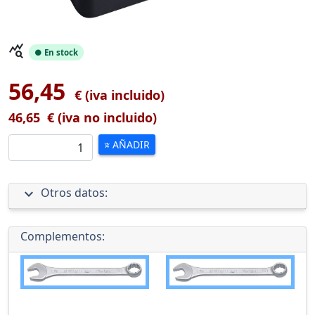
query_stats
● En stock
56,45
€ (iva incluido)
46,65
€ (iva no incluido)
AÑADIR
add_shopping_cart
expand_more
Otros datos:
Complementos: