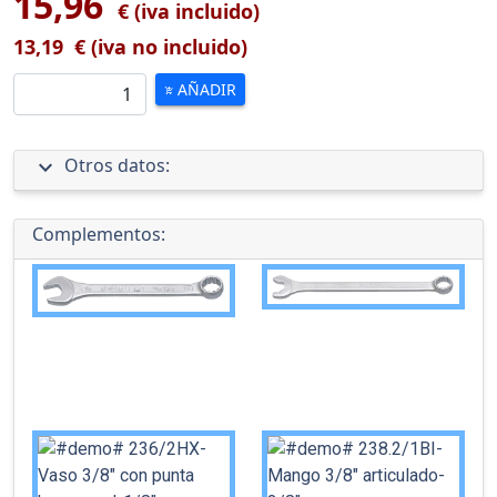
15,96
€ (iva incluido)
13,19
€ (iva no incluido)
AÑADIR
add_shopping_cart
expand_more
Otros datos:
Complementos: