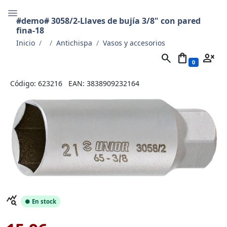
#demo# 3058/2-Llaves de bujía 3/8" con pared
fina-18
Inicio
Antichispa
Vasos y accesorios
search
shopping_bag
person_cancel
0
Código: 623216
EAN: 3838909232164
query_stats
● En stock