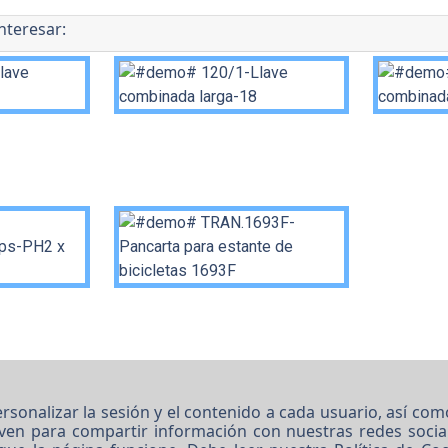
nteresar:
alizar la sesión y el contenido a cada usuario, así como 
irven para compartir información con nuestras redes social