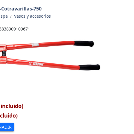
Cotravarillas-750
ispa
Vasos y accesorios
3838909109671
 incluido)
cluido)
ÑADIR