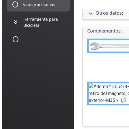
circle
Vasos y accesorios
expand_more
Otros datos:
Herramienta para
keyboard_double_arrow_down
Bicicleta
Complementos:
circle