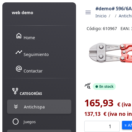
#demo# 596/6A-
web demo
Inicio
Antich
Código: 610967
EAN: 
home
Home
timeline
Seguimiento
alternate_email
Contactar
query_stats
● En stock
family_history
CATEGORÍAS
165,93
€ (iva
keyboard_double_arrow_down
Antichispa
137,13
€ (iva no in
circle
Juegos
A
add_shopping_cart